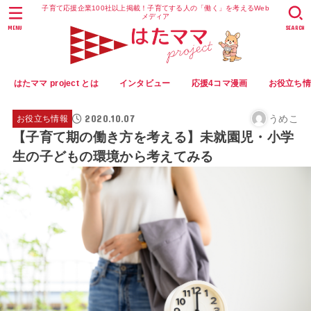
子育て応援企業100社以上掲載！子育てする人の「働く」を考えるWeb
メディア
MENU
SEARCH
はたママ project とは
インタビュー
応援4コマ漫画
お役立ち
2020.10.07
うめこ
お役立ち情報
【子育て期の働き方を考える】未就園児・小学
生の子どもの環境から考えてみる