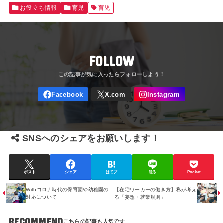
お役立ち情報
育児
育児
FOLLOW
SNSへのシェアをお願いします！
ポスト
シェア
はてブ
送る
Pocket
Withコロナ時代の保育園や幼稚園の
【在宅ワーカーの働き方】私が考え
対応について
る「妄想・就業規則」
RECOMMEND