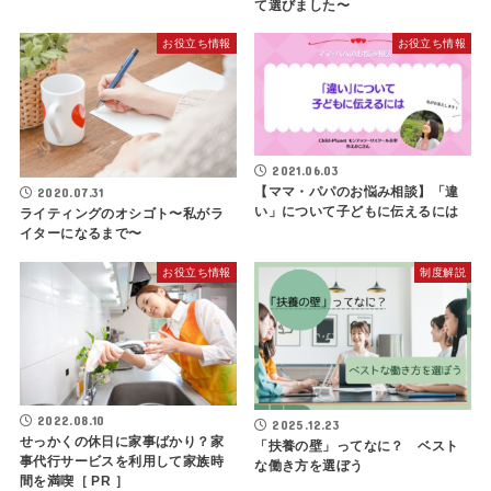
て選びました〜
お役立ち情報
お役立ち情報
2021.06.03
【ママ・パパのお悩み相談】「違
2020.07.31
い」について子どもに伝えるには
ライティングのオシゴト〜私がラ
イターになるまで〜
お役立ち情報
制度解説
2022.08.10
2025.12.23
せっかくの休日に家事ばかり？家
「扶養の壁」ってなに？ ベスト
事代行サービスを利用して家族時
な働き方を選ぼう
間を満喫［ PR ］