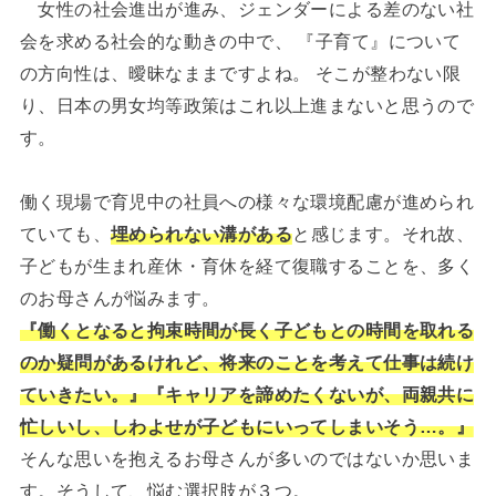
女性の社会進出が進み、ジェンダーによる差のない社
会を求める社会的な動きの中で、 『子育て』について
の方向性は、曖昧なままですよね。 そこが整わない限
り、日本の男女均等政策はこれ以上進まないと思うので
す。
働く現場で育児中の社員への様々な環境配慮が進められ
ていても、
埋められない溝がある
と感じます。それ故、
子どもが生まれ産休・育休を経て復職することを、多く
のお母さんが悩みます。
『働くとなると拘束時間が長く子どもとの時間を取れる
のか疑問があるけれど、将来のことを考えて仕事は続け
ていきたい。』『キャリアを諦めたくないが、両親共に
忙しいし、しわよせが子どもにいってしまいそう…。』
そんな思いを抱えるお母さんが多いのではないか思いま
す。そうして、悩む選択肢が３つ。