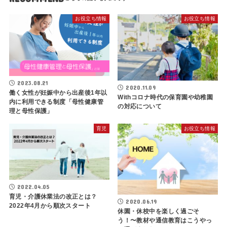
お役立ち情報
お役立ち情報
2023.08.21
2020.11.09
働く女性が妊娠中から出産後1年以
Withコロナ時代の保育園や幼稚園
内に利用できる制度「母性健康管
の対応について
理と母性保護」
育児
お役立ち情報
2022.04.05
育児・介護休業法の改正とは？
2020.06.19
2022年4月から順次スタート
休園・休校中を楽しく過ごそ
う！〜教材や通信教育はこうやっ