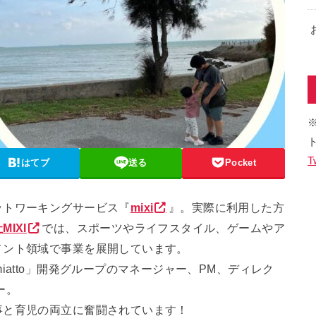
T
はてブ
送る
Pocket
ットワーキングサービス『
mixi
』。実際に利用した方
MIXI
では、スポーツやライフスタイル、ゲームやア
メント領域で事業を展開しています。
iatto」開発グループのマネージャー、PM、ディレク
ー。
事と育児の両立に奮闘されています！