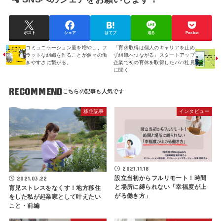
ポスト
シェア
はてブ
送る
Pocket
コミュニケーション量を増やし、フ
「育休取得は個人のキャリアを止め
ラットな組織を作ることが個々の働
ず組織へつながる」スタートアップ
きやすさに繋がる。
企業で初の育休を取得したパパ社員
に聞く
RECOMMEND
移住記事
インタビュー
2021.11.18
設立当初からフルリモート！時間
2021.03.22
と場所に縛られない「幸福度が上
育児ストレスをなくす！地方移住
がる働き方」
をした私が起業家として叶えたい
こと・前編