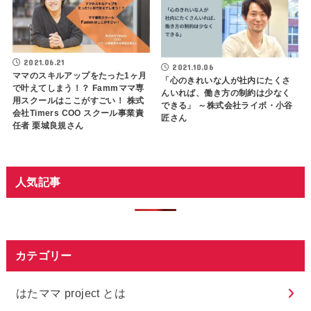
2021.06.21
2021.10.06
ママのスキルアップをたった1ヶ月
「心のきれいな人が社内にたくさ
で叶えてしまう！？ Fammママ専
んいれば、働き方の制約は少なく
用スクールはここがすごい！ 株式
できる」 ～株式会社ライボ・小谷
会社Timers COO スクール事業責
匠さん
任者 栗城良規さん
人気記事
カテゴリー
はたママ project とは