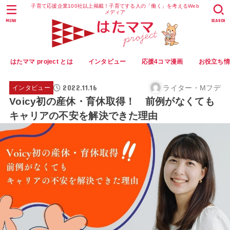
子育て応援企業100社以上掲載！子育てする人の「働く」を考えるWeb
メディア
MENU
SEARCH
はたママ project とは
インタビュー
応援4コマ漫画
お役立ち
2022.11.16
ライター・Mフデ
インタビュー
Voicy初の産休・育休取得！ 前例がなくても
キャリアの不安を解決できた理由