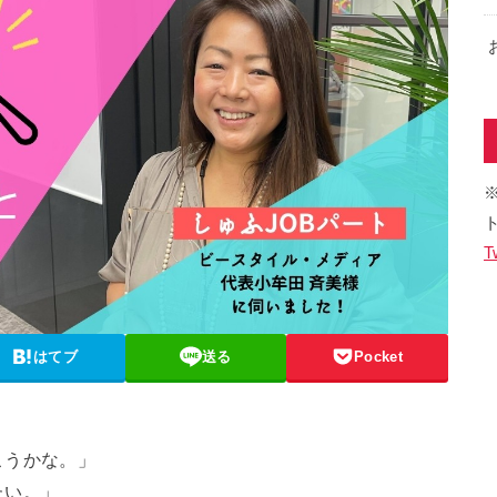
T
はてブ
送る
Pocket
こうかな。」
たい。」