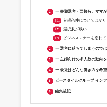
ー 書類選考・面接時、ママ
1.
希望条件についてばかり
1.1.
選択肢が狭い
1.2.
ビジネスマナーを忘れて
1.3.
ー 選考に落ちてしまうので
2.
ー 主婦向けの求人数の動向
3.
ー 最近はどんな働き方を希
4.
ビースタイルグループ イン
5.
編集後記
6.