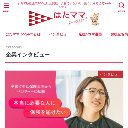
子育て応援企業100社以上掲載！子育てする人の「働く」を考えるWeb
メディア
MENU
SEARCH
はたママ project とは
インタビュー
応援4コマ漫画
お役立ち
企業インタビュー
インタビュー