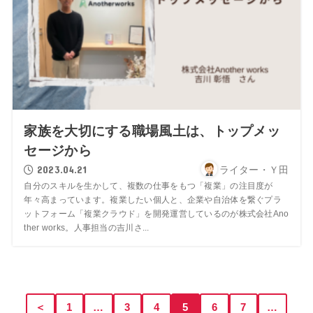
家族を大切にする職場風土は、トップメッ
セージから
2023.04.21
ライター・Ｙ田
自分のスキルを生かして、複数の仕事をもつ「複業」の注目度が
年々高まっています。複業したい個人と、企業や自治体を繋ぐプラ
ットフォーム「複業クラウド」を開発運営しているのが株式会社Ano
ther works。人事担当の吉川さ...
＜
1
…
3
4
5
6
7
…