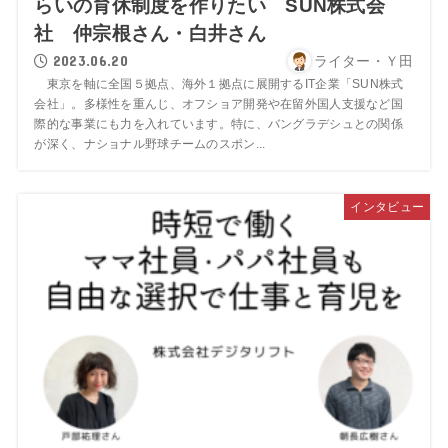
らいの育休制度を作りたい SUN株式会
社 仲宗根さん・白井さん
2023.06.20
ライター・Ｙ田
東京を軸に全国５拠点、海外１拠点に展開するIT企業「SUN株式
会社」。多様性を重んじ、オフショア開発や在留外国人支援など国
際的な事業にも力を入れています。特に、バングラデシュとの関係
が深く、ナショナル野球チームのスポン...
インタビュー