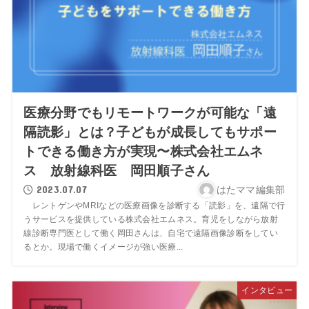
医療分野でもリモートワークが可能な「遠
隔読影」とは？子どもが成長してもサポー
トできる働き方が実現〜株式会社エムネ
ス 放射線科医 岡田順子さん
2023.07.07
はたママ編集部
レントゲンやMRIなどの医療画像を診断する「読影」を、遠隔で行
うサービスを提供している株式会社エムネス。育児をしながら放射
線診断専門医として働く岡田さんは、自宅で遠隔画像診断をしてい
るとか。現場で働くイメージが強い医療...
インタビュー