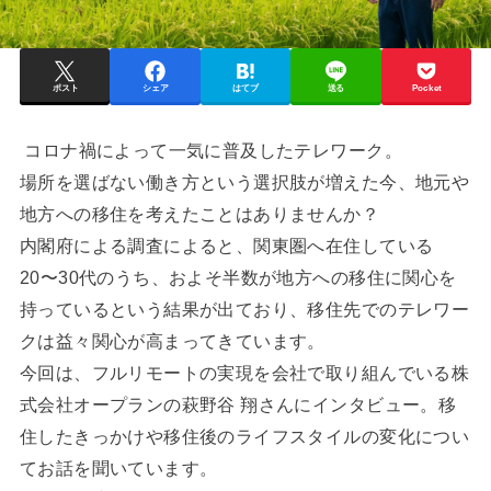
ポスト
シェア
はてブ
送る
Pocket
コロナ禍によって一気に普及したテレワーク。
場所を選ばない働き方という選択肢が増えた今、地元や
地方への移住を考えたことはありませんか？
内閣府による調査によると、関東圏へ在住している
20〜30代のうち、およそ半数が地方への移住に関心を
持っているという結果が出ており、移住先でのテレワー
クは益々関心が高まってきています。
今回は、フルリモートの実現を会社で取り組んでいる株
式会社オープランの萩野谷 翔さんにインタビュー。移
住したきっかけや移住後のライフスタイルの変化につい
てお話を聞いています。