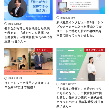
2021.10.29
新入社員インタビュー第1弾！シン
2026.01.14
プルメーカーに入った理由とフル
働きながら博士号を取得した代表
リモートで感じた社内の雰囲気を
が考える、「誰もが力を発揮でき
本音で語ってもらいました。
る働き方」～株式会社OkojoAI代表
立浪 祐貴さん～
インタビュー
働きやすい会社
2021.12.21
リモートワーク採用によりオフィ
2026.07.27
スを約1/2にまで削減！
「お客様の仕事も、自分のキャリ
アも止めない」。二枚看板制で挑
む新しい働き方の選択 ～株式会社
クラウドバディ 代表取締役 横川奈
央子さん～