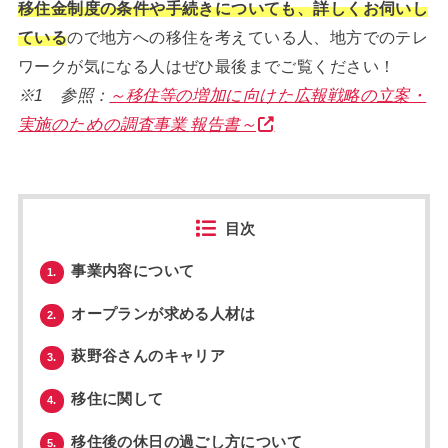
移住金制度の条件や手続きについても、詳しくお伺いし
ている
ので地方への移住を考えている人、地方でのテレ
ワークが気になる人はぜひ最後までご覧ください！
※1 参照：
～移住等の増加に向けた広報戦略の立案・
実施のための調査事業
報告書～
目次
事業内容について
1.
オープランが求める人材は
2.
萩野谷さんのキャリア
3.
移住に関して
4.
移住後の休日の過ごし方について
5.