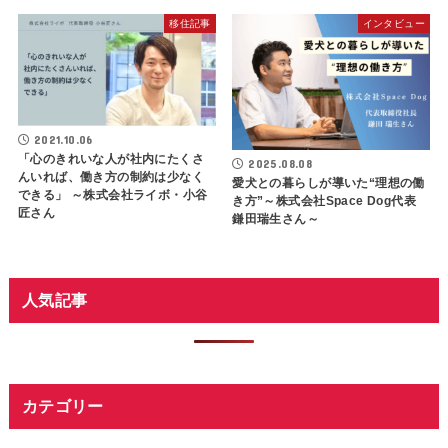
移住記事
インタビュー
2021.10.06
「心のきれいな人が社内にたくさ
2025.08.08
んいれば、働き方の制約は少なく
愛犬との暮らしが導いた“理想の働
できる」 ～株式会社ライボ・小谷
き方”～株式会社Space Dog代表
匠さん
鎌田瑞生さん～
人気記事
カテゴリー