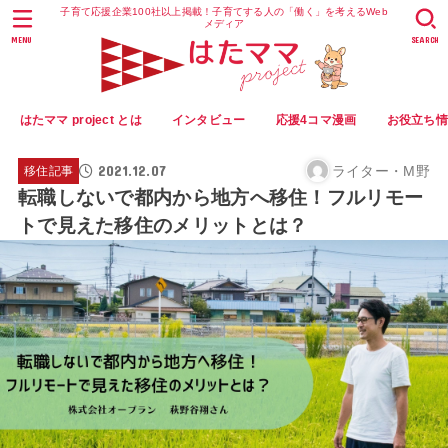
子育て応援企業100社以上掲載！子育てする人の「働く」を考えるWeb
メディア
MENU
SEARCH
はたママ project とは
インタビュー
応援4コマ漫画
お役立ち
2021.12.07
ライター・M野
移住記事
転職しないで都内から地方へ移住！フルリモー
トで見えた移住のメリットとは？