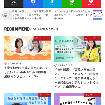
ポスト
シェア
はてブ
送る
Pocket
子育ての困りごと、病児保育を手厚
ブランクのある私が在宅で働けると
くサポートして働きやすい会社に
は思わなかった！〜入社するまでの
～株式会社アカツキ【前編】
道のり〜
RECOMMEND
インタビュー
インタビュー
2020.11.18
2024.01.25
子育て期のママ達の日々を楽しく
「女性活躍」「育児と仕事の両
したい！～ MAMAstyle®稲垣様、
立」・・・一人じゃない、社内コ
瀧様 インタビュー vol.3～
ミュニティで一緒に乗り越える
～株式会社インテリジェント ウェ
イブ 丸山陽子さん
キャリア
インタビュー