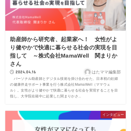
助産師から研究者、起業家へ！ 女性がよ
り健やかで快適に暮らせる社会の実現を目
指して ～株式会社MamaWell 関まりか
さん
2024.04.16
はたママ編集部
パーソナル助産師とデジタル技術を掛け合わせた、日本初の妊婦
の健康伴走サポート事業を行う株式会社MamaWell（ママウェ
ル）。女性がより健やかで快適に暮らせる社会を実現することを目
指し、大学院在籍中に起業した関まりかさ...
インタビュー