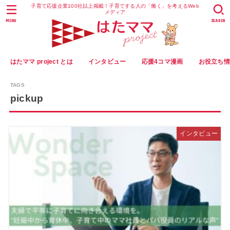
子育て応援企業100社以上掲載！子育てする人の「働く」を考えるWeb
メディア
MENU
SEARCH
はたママ project とは
インタビュー
応援4コマ漫画
お役立ち
pickup
インタビュー