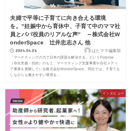
夫婦で平等に子育てに向き合える環境
を。”妊娠中から育休中、子育て中のママ社
員とパパ役員のリアルな声” ～株式会社W
onderSpace 辻井忠志さん 他
2024.04.26
はたママ編集部
「マーケティングの力で日本の課題を解決する」というPurpose
（存在意義・目的）のもと、マーケティング支援事業や自社メディ
ア事業を展開している株式会社WonderSpace。同社では、子育てを
しながらも働きやすい環境を...
インタビュー