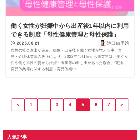
働く女性が妊娠中から出産後1年以内に利用
できる制度「母性健康管理と母性保護」
2023.08.21
池口由里絵
女性の社会進出が進み、妊娠・出産後も働く女性が増える中、育
児・介護休業法の改正により、2022年4月1日から事業主は、働く女
性や働く男性の妻から妊娠・出産等の申し出があった場合、個別に
育児休業等に関する制度（育児休業中・...
＜
1
…
3
4
5
6
7
＞
人気記事