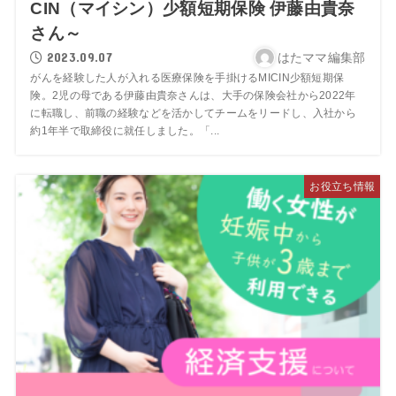
CIN（マイシン）少額短期保険 伊藤由貴奈
さん～
2023.09.07
はたママ編集部
がんを経験した人が入れる医療保険を手掛けるMICIN少額短期保
険。2児の母である伊藤由貴奈さんは、大手の保険会社から2022年
に転職し、前職の経験などを活かしてチームをリードし、入社から
約1年半で取締役に就任しました。「...
お役立ち情報