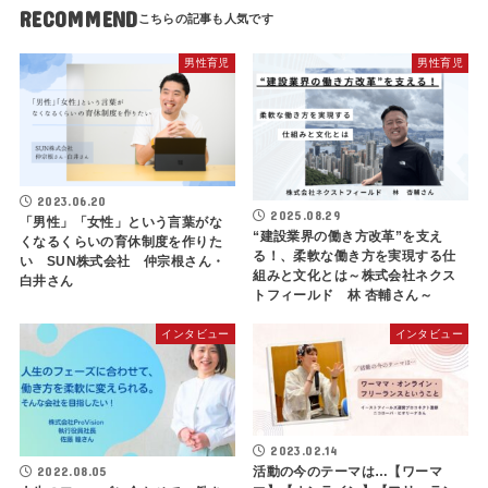
RECOMMEND
男性育児
男性育児
2023.06.20
2025.08.29
「男性」「女性」という言葉がな
“建設業界の働き方改革”を支え
くなるくらいの育休制度を作りた
る！、柔軟な働き方を実現する仕
い SUN株式会社 仲宗根さん・
組みと文化とは～株式会社ネクス
白井さん
トフィールド 林 杏輔さん～
インタビュー
インタビュー
2023.02.14
2022.08.05
活動の今のテーマは…【ワーマ