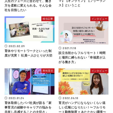
マ】【オンライン】【フリーラン
人生のフェーズに合わせて、働き
ス】ということ
方を柔軟に変えられる。そんな会
社を目指したい
移住記事
インタビュー
2023.02.09
2021.11.18
育休やリモートワークといった制
設立当初からフルリモート！時間
度が充実！ 社員一人ひとりが大切
と場所に縛られない「幸福度が上
がる働き方」
男性育児
インタビュー
2023.01.24
2022.06.10
育休取得したパパ社員が語る「家
育児がハンデにならないくらい逞
事育児の経験やキャリアの悩みを
しい広報になりたい！〜フルリモ
共有し共感することの大切さ」
ート勤務制度 × あたたかい環境〜