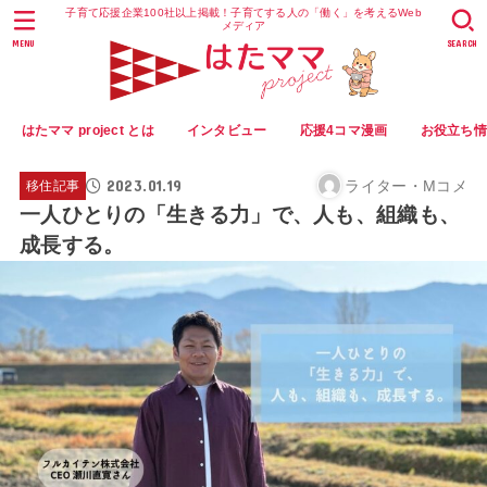
子育て応援企業100社以上掲載！子育てする人の「働く」を考えるWeb
メディア
MENU
SEARCH
はたママ project とは
インタビュー
応援4コマ漫画
お役立ち
2023.01.19
ライター・Mコメ
移住記事
一人ひとりの「生きる力」で、人も、組織も、
成長する。