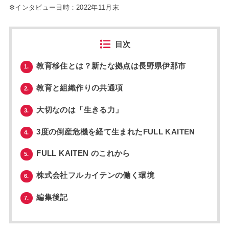
❇︎インタビュー日時：2022年11月末
目次
教育移住とは？新たな拠点は長野県伊那市
1.
教育と組織作りの共通項
2.
大切なのは「生きる力」
3.
3度の倒産危機を経て生まれたFULL KAITEN
4.
FULL KAITEN のこれから
5.
株式会社フルカイテンの働く環境
6.
編集後記
7.