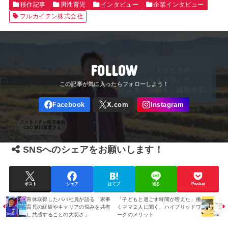
移住記事
男性育児
インタビュー
企業インタビュー
フルカイテン株式会社
FOLLOW
SNSへのシェアをお願いします！
ポスト
シェア
はてブ
送る
Pocket
育休取得したパパ社員が語る「家事
「子どもと過ごす時間が増えた」働
育児の経験やキャリアの悩みを共有
くママ２人に聞く、ハイブリッドワ
し共感することの大切さ」
ークのメリット