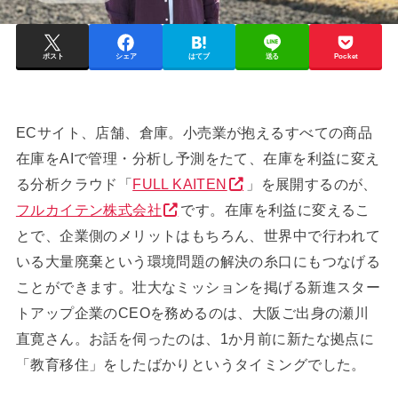
ポスト
シェア
はてブ
送る
Pocket
ECサイト、店舗、倉庫。小売業が抱えるすべての商品
在庫をAIで管理・分析し予測をたて、在庫を利益に変え
る分析クラウド「
FULL KAITEN
」を展開するのが、
フルカイテン株式会社
です。在庫を利益に変えるこ
とで、企業側のメリットはもちろん、世界中で行われて
いる大量廃棄という環境問題の解決の糸口にもつなげる
ことができます。壮大なミッションを掲げる新進スター
トアップ企業のCEOを務めるのは、大阪ご出身の瀬川
直寛さん。お話を伺ったのは、1か月前に新たな拠点に
「教育移住」をしたばかりというタイミングでした。