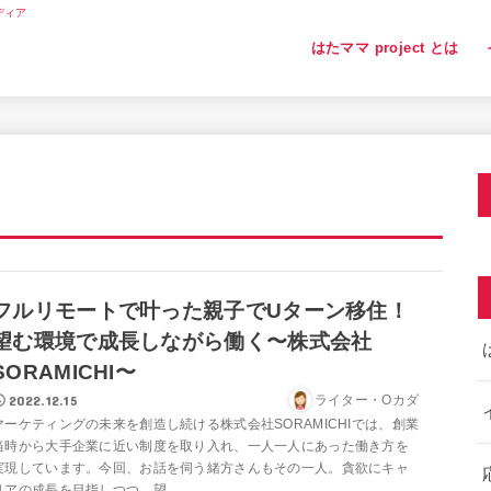
ディア
はたママ project とは
フルリモートで叶った親子でUターン移住！
望む環境で成長しながら働く〜株式会社
SORAMICHI〜
2022.12.15
ライター・Oカダ
マーケティングの未来を創造し続ける株式会社SORAMICHIでは、創業
当時から大手企業に近い制度を取り入れ、一人一人にあった働き方を
実現しています。今回、お話を伺う緒方さんもその一人。貪欲にキャ
リアの成長を目指しつつ、望...