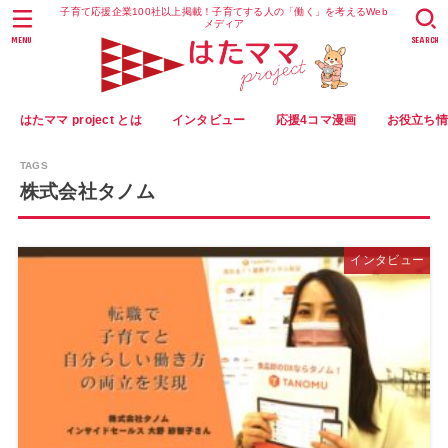
子育て応援企業100社以上掲載！子育てする人の「働く」を考えるWeb
メディア
MENU
SEARCH
はたママ project とは
インタビュー
応援4コマ漫画
お役立ち
株式会社タノム
インタビュー