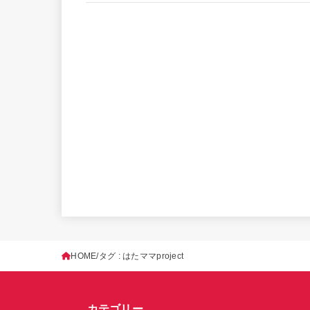
HOME
タグ : はたママproject
カテゴリー