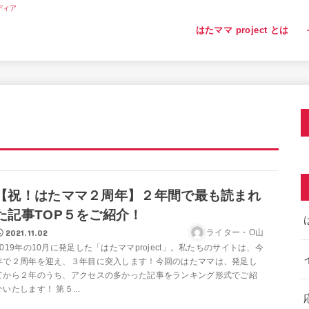
ディア
はたママ project とは
【祝！はたママ２周年】２年間で最も読まれ
た記事TOP５をご紹介！
2021.11.02
ライター・O山
2019年の10月に発足した「はたママproject」。私たちのサイトは、今
年で２周年を迎え、３年目に突入します！今回のはたママは、発足し
てから２年のうち、アクセスの多かった記事をランキング形式でご紹
介いたします！ 第５...