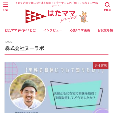
子育て応援企業100社以上掲載！子育てする人の「働く」を考えるWeb
メディア
MENU
SEARCH
はたママ project とは
インタビュー
応援4コマ漫画
お役立ち
株式会社ヌーラボ
男性育児